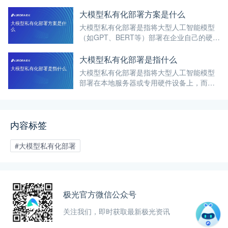
型带来的便利与效率提升的同时，数据安全
与隐私保护问题也日益凸显。
大模型私有化部署方案是什么
大模型私有化部署是指将大型人工智能模型
（如GPT、BERT等）部署在企业自己的硬件
环境或私有云平台上，而不是依赖于云端服
务或第三方平台。这种部署方式使得企业能
大模型私有化部署是指什么
够完全掌控大模型的使用和运行。
大模型私有化部署是指将大型人工智能模型
部署在本地服务器或专用硬件设备上，而不
是依赖于云端服务或第三方平台。
在
专属客户
内容标签
#大模型私有化部署
电
400-88
服务时
9:30-12
极光官方微信公众号
关注我们，即时获取最新极光资讯
技术
support