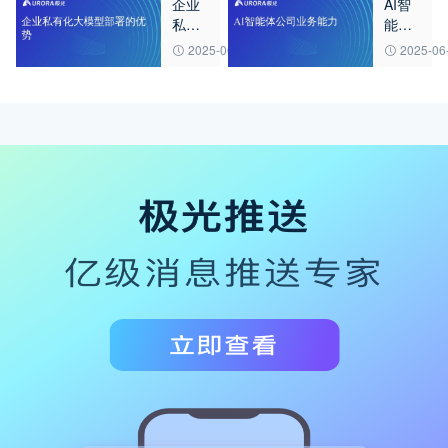
企业
AI智
务能
私有
能体
力？
化大
公司
2025-06-20
2025-06
模型
业务
部署
能力
的优
势