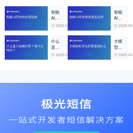
智能
智能
AI写
AI写
作的
作的
2025-03-21
2025-03
合理
优势
流程
及应
什么
大模
用
是AI
型私
智能
有化
2025-03-21
2025-03
问
部署
答？
是指
有什
什么
么特
点？