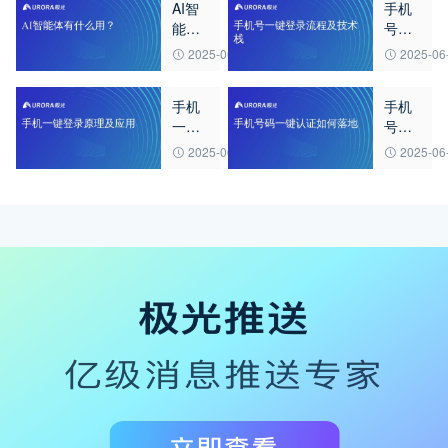
AI智
手机
能体
号一
有什
键登
2025-06-28
2025-06
么
录流
用？
程及
手机
手机
技术
一键
号码
栈
登录
一键
2025-06-27
2025-06
原理
认证
及应
如何
用
落地