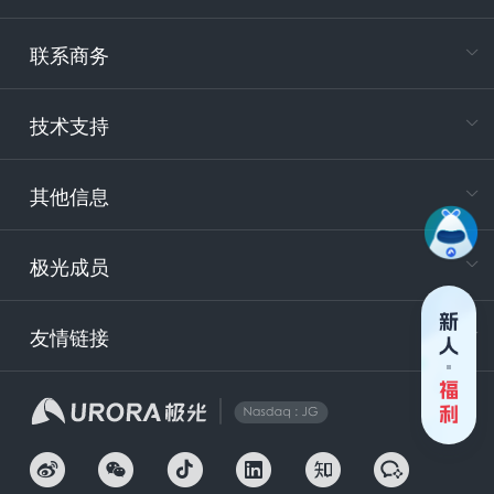
在
专属客户
联系商务
电
技术支持
400-88
服务时
9:30-12
其他信息
技术
support
极光成员
安
友情链接
securit
企