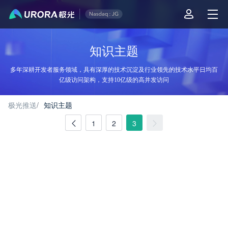
极光推送知识主题 - 第 3 页
知识主题
多年深耕开发者服务领域，具有深厚的技术沉淀及行业领先的技术水平日均百
亿级访问架构，支持10亿级的高并发访问
极光推送
/
知识主题
1
2
3