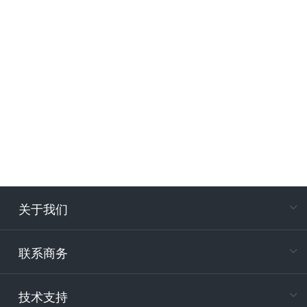
关于我们
在
专属客户
联系商务
电
技术支持
400-88