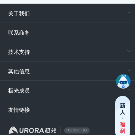
深入
了解
关于我们
AI
在
专属客户
联系商务
电
技术支持
400-88
服务时
9:30-12
其他信息
技术
support
极光成员
安
友情链接
securit
企