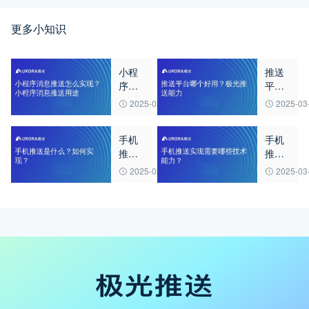
更多小知识
小程
推送
序消
平台
息推
哪个
2025-03-20
2025-03
送怎
好
么实
用？
手机
手机
现？
极光
推送
推送
小程
推送
是什
实现
序消
能力
2025-03-20
2025-03
么？
需要
息推
如何
哪些
送用
实
技术
途
现？
能
力？