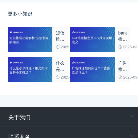
更多小知识
短信
bark
推送
推送
功能
概念
2025-03-20
2025-03
解
及
析:
bark
什么
广告
必须
推送
是小
推送
掌握
实用
米推
如何
的知
意义
2025-03-20
2025-03
送？
实
识
极光
现？
如何
广告
支持
推送
小米
是什
推
么？
关于我们
送？
在
专属客户
联系商务