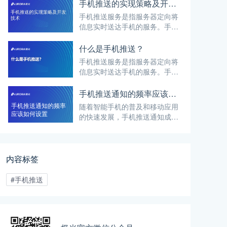
共同确保了推送服务的稳定性、
手机推送的实现策略及开发技术
高效性和个性化。
手机推送服务是指服务器定向将
信息实时送达手机的服务。手机
推送基本原理是手机设备与推送
服务器建立起连接通道（通常是
什么是手机推送？
TCP长连接），当有消息需要发
手机推送服务是指服务器定向将
送到手机时，服务器通过这条连
信息实时送达手机的服务。手机
接通道将消息推送到手机设备
推送技术允许开发者向用户的移
上。
动设备发送实时通知、提醒和消
手机推送通知的频率应该如何设置
息。手机推送功能在移动应用开
手机推送通知的频率
随着智能手机的普及和移动应用
发中起到了重要的作用，可以帮
应该如何设置
的快速发展，手机推送通知成为
助应用实现即时通信、消息推
了企业与用户之间沟通的重要手
送、提醒、广告推送等功能，提
段。然而，对于手机推送通知来
升用户体验和应用的活跃度。
说，频率的设置是一个关键问
题。过多或过少的推送通知都可
内容标签
能会对用户产生负面影响，
#手机推送