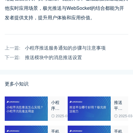
他实时应用场景，极光推送与WebSocket的结合都能为开
发者提供支持，提升用户体验和应用价值。
上一篇:
小程序推送服务通知的步骤与注意事项
下一篇:
推送模块中的消息推送设置
更多小知识
小程
推送
序消
平台
息推
哪个
2025-03-20
2025-03
送怎
好
么实
用？
手机
手机
现？
极光