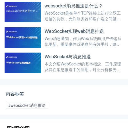
和接收）通信。
websocket消息推送是什么？
WebSocket是在单个TCP连接上进行全双工
通信的协议，允许服务器和客户端之间进行
双向实时数据传输。通信方式打破传统HTTP
协议的单向通信限制，实现真正的实时数据
WebSocket实现web消息推送
交换，使得浏览器和服务器之间的通信变得
Web消息通知，作为Web系统向用户传递系
更加高效和实时。
统更新、重要事件或消息的有效手段，确保
用户能够及时了解并响应系统的最新动态。
在App和网页应用的广泛使用中，消息通知
WebSocket与消息推送
已成为产品与用户之间信息同步不可或缺的
本文介绍WebSocket的基本概念、工作原理
桥梁。
及其在消息推送中的应用，对比分析极光推
送与WebSocket的区别，帮助开发者更好地
理解和选择适合自己的消息推送方案。
内容标签
#websocket消息推送