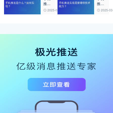
推送
推送
小程
推送
是什
实现
序消
能力
2025-03-20
2025-03
么？
需要
息推
如何
哪些
送用
实
技术
途
现？
能
力？