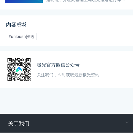
的对比分析。
内容标签
#unipush推送
极光官方微信公众号
关注我们，即时获取最新极光资讯
关于我们
在