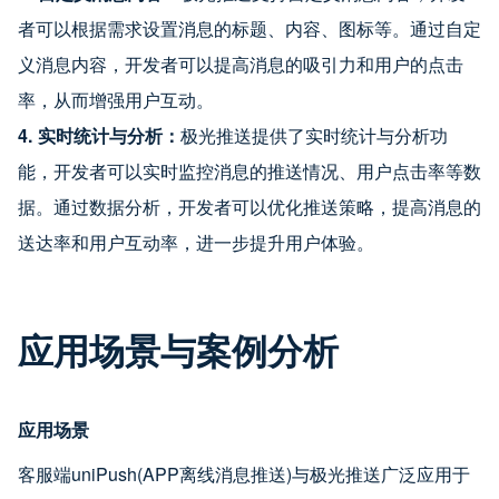
者可以根据需求设置消息的标题、内容、图标等。通过自定
义消息内容，开发者可以提高消息的吸引力和用户的点击
率，从而增强用户互动。
4. 实时统计与分析：
极光推送提供了实时统计与分析功
能，开发者可以实时监控消息的推送情况、用户点击率等数
据。通过数据分析，开发者可以优化推送策略，提高消息的
送达率和用户互动率，进一步提升用户体验。
应用场景与案例分析
应用场景
客服端uniPush(APP离线消息推送)与极光推送广泛应用于