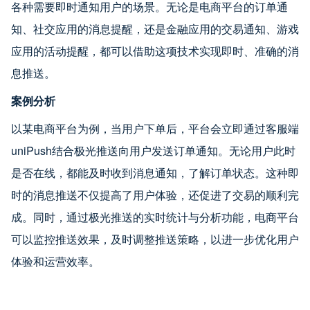
各种需要即时通知用户的场景。无论是电商平台的订单通
知、社交应用的消息提醒，还是金融应用的交易通知、游戏
应用的活动提醒，都可以借助这项技术实现即时、准确的消
息推送。
案例分析
以某电商平台为例，当用户下单后，平台会立即通过客服端
uniPush结合极光推送向用户发送订单通知。无论用户此时
是否在线，都能及时收到消息通知，了解订单状态。这种即
时的消息推送不仅提高了用户体验，还促进了交易的顺利完
成。同时，通过极光推送的实时统计与分析功能，电商平台
可以监控推送效果，及时调整推送策略，以进一步优化用户
体验和运营效率。