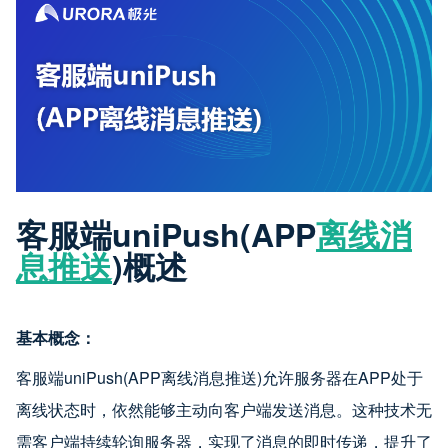
客服端uniPush(APP
离线消
息推送
)概述
基本概念：
客服端uniPush(APP离线消息推送)允许服务器在APP处于
离线状态时，依然能够主动向客户端发送消息。这种技术无
需客户端持续轮询服务器，实现了消息的即时传递，提升了