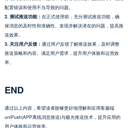
配置错误和使用不当导致的问题。
2. 测试推送功能：
在正式使用前，充分测试推送功能，确
保消息的及时性和准确性。发现并解决潜在的问题，提高推
送效果。
3. 关注用户反馈：
通过用户反馈了解推送效果，及时调整
推送策略和内容。满足用户需求，提升用户体验和运营效
率。
END
通过以上内容，希望读者能够更好地理解和应用客服端
uniPush(APP离线消息推送)与极光推送技术，提升应用的
用户体验和运营效率。