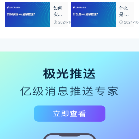
消息
Notificat
如何
什么
推送
实现
是ios
简介
ios消
消息
2024-10-16
2024-10
息推
推
送？
送？