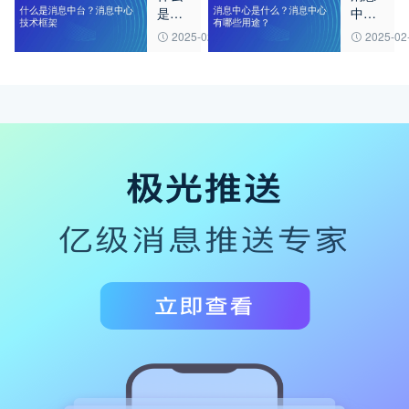
是消
中心
建？
应用
息中
是什
2025-02-27
2025-02
台？
么？
消息
消息
中心
中心
技术
有哪
框架
些用
途？