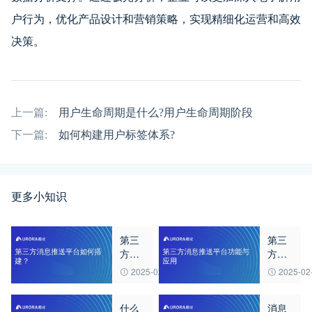
户行为，优化产品设计和营销策略，实现精细化运营和高效
决策。
上一篇:
用户生命周期是什么?用户生命周期阶段
下一篇:
如何构建用户标签体系?
更多小知识
第三
第三
方消
方消
息推
息推
2025-02-27
2025-02
送平
送平
台如
台功
什么
消息
何搭
能与