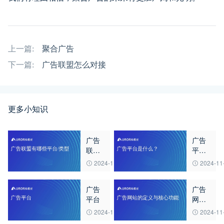
上一篇:
聚合广告
下一篇:
广告联盟怎么对接
更多小知识
广告
广告
联盟
平台
有哪
是什
2024-11-12
2024-11
些平
么？
台/类
广告
广告
型
平台
网站
的定
2024-11-12
2024-11
义与