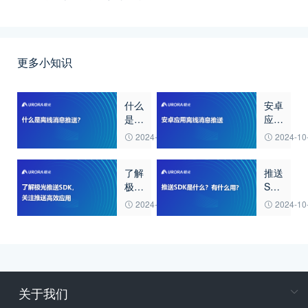
更多小知识
什么
安卓
是离
应用
线消
离线
2024-10-23
2024-10
息推
消息
送？
推送
了解
推送
极光
SDK
推送
是什
2024-10-23
2024-10
SDK，
么？
关注
有什
推送
么
高效
用?
应用
关于我们
在