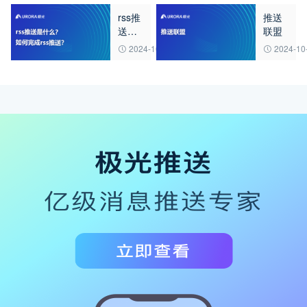
端
rss推
推送
送是
联盟
什
2024-10-10
2024-10
么？
如何
完成
rss推
送？