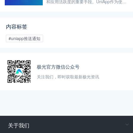
和应用活跃度的重要手段。UniApp作为使用
Vue.js开发所有前端应用的框架，为开发者提
供了跨平台的开发能力。要在UniApp中实现
推送通知，需要一系列步骤和注意事项。本
内容标签
文介绍这一过程，并探讨极光推送如何为
UniApp开发者提供全面的支持。
#uniapp推送通知
极光官方微信公众号
关注我们，即时获取最新极光资讯
关于我们
在