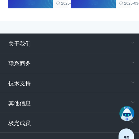
米推
如何
的知
意义
2025-03-20
2025-03
送？
实
识
极光
现？
如何
广告
支持
推送
小米
是什
推
么？
关于我们
送？
在
专属客户
联系商务
电
技术支持
400-88
服务时
9:30-12
其他信息
技术
support
极光成员