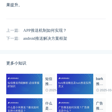
果提升。
上一篇:
APP推送机制如何实现？
下一篇:
android推送解决方案框架
更多小知识
短信
bark
推送
推送
功能
概念
2025-03-20
2025-03
解
及
析:
bark
什么
广告
必须
推送
是小
推送
掌握
实用