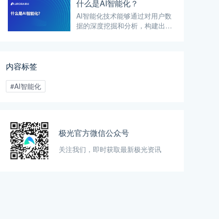
助企业快速构建和训练AI代理。
什么是AI智能化？
设计理念旨在消除编程门槛，使
AI智能化技术能够通过对用户数
得各行业企业均能轻松上手，进
据的深度挖掘和分析，构建出精
行业务流程的自动化和智能化升
准的用户画像。这些画像涵盖了
级。
用户的年龄、性别、地域、兴趣
偏好、消费习惯等多个维度，为
企业提供了宝贵的市场洞察。
内容标签
#AI智能化
极光官方微信公众号
关注我们，即时获取最新极光资讯