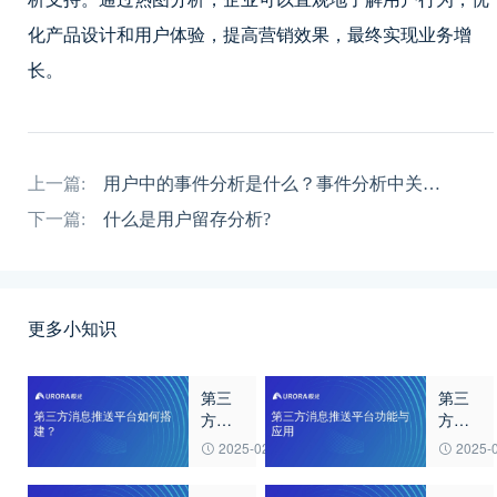
化产品设计和用户体验，提高营销效果，最终实现业务增
长。
上一篇:
用户中的事件分析是什么？事件分析中关注那些维度？
下一篇:
什么是用户留存分析?
更多小知识
第三
第三
方消
方消
息推
息推
2025-02-27
2025-
送平
送平
台如
台功