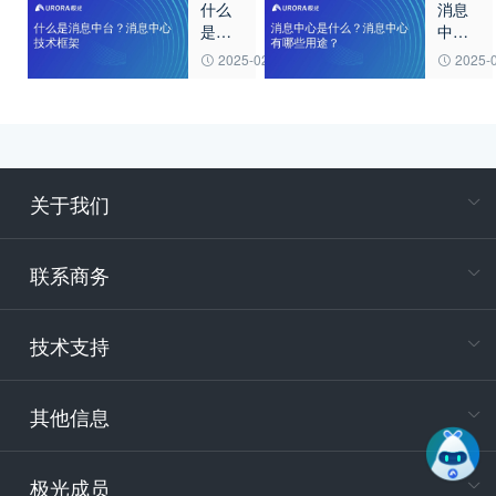
什么
消息
何搭
能与
是消
中心
建？
应用
息中
是什
2025-02-27
2025-
台？
么？
消息
消息
中心
中心
技术
有哪
框架
些用
途？
关于我们
在
专属客户
联系商务
电
技术支持
400-88
服务时
9:30-12
其他信息
技术
support
极光成员