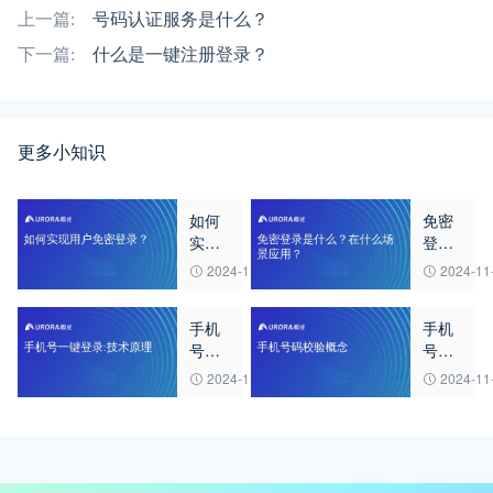
上一篇:
号码认证服务是什么？
下一篇:
什么是一键注册登录？
更多小知识
如何
免密
实现
登录
用户
是什
2024-11-14
2024-11
免密
么？
登
在什
手机
手机
录？
么场
号一
号码
景应
键登
校验
用？
2024-11-14
2024-11
录:技
概念
术原
理