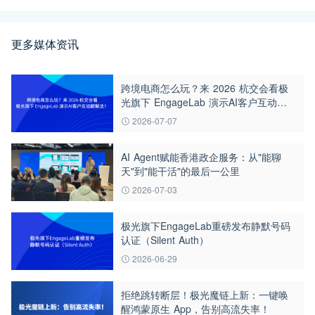
更多媒体资讯
跨境电商怎么玩？来 2026 杭交会看极
光旗下 EngageLab 演示AI客户互动新
解法！
2026-07-07
AI Agent赋能香港政企服务：从"能聊
天"到"能干活"的最后一公里
2026-07-03
极光旗下EngageLab重磅发布静默号码
认证（Silent Auth）
2026-06-29
拒绝跳转断层！极光魔链上新：一键唤
醒鸿蒙原生 App，告别高流失率！