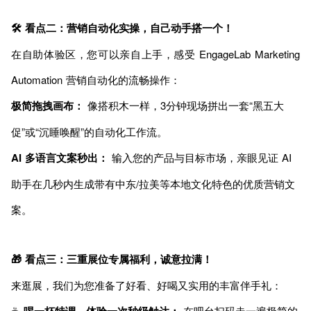
🛠️ 看点二：营销自动化实操，自己动手搭一个！
在自助体验区，您可以亲自上手，感受 EngageLab Marketing
Automation 营销自动化的流畅操作：
极简拖拽画布：
像搭积木一样，3分钟现场拼出一套“黑五大
促”或“沉睡唤醒”的自动化工作流。
AI 多语言文案秒出：
输入您的产品与目标市场，亲眼见证 AI
助手在几秒内生成带有中东/拉美等本地文化特色的优质营销文
案。
🎁 看点三：三重展位专属福利，诚意拉满！
来逛展，我们为您准备了好看、好喝又实用的丰富伴手礼：
☕
在吧台扫码走一遍极简的