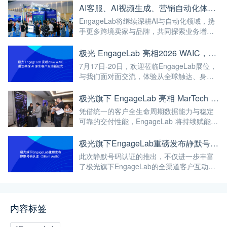
AI客服、AI视频生成、营销自动化体验全线爆满！极光旗下EngageLab杭交会现场高能回顾
EngageLab将继续深耕AI与自动化领域，携
手更多跨境卖家与品牌，共同探索业务增长
的新可能。未来，我们期待与您一起见证AI
如何驱动跨境生意持续进化！
极光 EngageLab 亮相2026 WAIC，邀您共探 AI 原生客户互动新范式
7月17日-20日，欢迎莅临EngageLab展位，
与我们面对面交流，体验从全球触达、身份
验证、智能营销到AI客户服务的完整能力。
期待与您现场相见，共话AI驱动的客户互动
极光旗下 EngageLab 亮相 MarTech HK Summit，以AI原生全渠道客户互动方案驱动企业增长
新未来！
凭借统一的客户全生命周期数据能力与稳定
可靠的交付性能，EngageLab 将持续赋能品
牌，协助全球企业克服复杂的区域性营销挑
战，加速数字化转型的进程。
极光旗下EngageLab重磅发布静默号码认证（Silent Auth）
此次静默号码认证的推出，不仅进一步丰富
了极光旗下EngageLab的全渠道客户互动矩
阵，更彰显了我们致力于为全球企业提供稳
定、高效、智能解决方案的决心。
内容标签