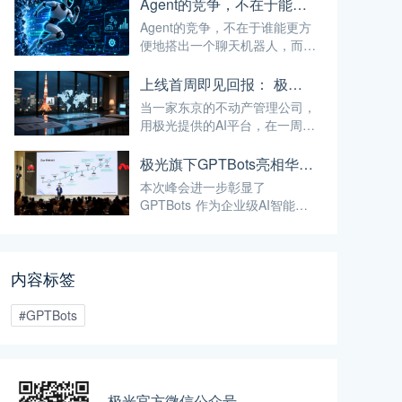
Agent的竞争，不在于能不能搭出来
Agent的竞争，不在于谁能更方
便地搭出一个聊天机器人，而在
于谁能让Agent安全地跑进企业
的真实业务流程。
上线首周即见回报： 极光如何用 AI，帮助日本公司破解全球化服务时差
当一家东京的不动产管理公司，
用极光提供的AI平台，在一周内
实现了37.5%的投资回报率——
这已经不仅仅是"技术出海"，而
极光旗下GPTBots亮相华为泰国合作伙伴峰会，带来让流量真正转化为业绩的AI解决方案
是真正的"能力出海"。
本次峰会进一步彰显了
GPTBots 作为企业级AI智能体
平台的核心定位——通过无代码
智能体搭建、知识库集成、多渠
道部署等能力，帮助企业将AI能
内容标签
力真正落地于实际业务场景，而
非停留在概念层面。
#GPTBots
极光官方微信公众号