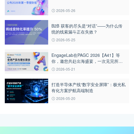
2026-05-26
B2B 获客的尽头是“对话”——为什么传
统的线索漏斗正在失效？
2026-05-25
EngageLab在PAGC 2026【A41】等
你，邀您共赴出海盛宴，一次见完所有
出海圈好友！
2026-05-21
打造半导体产线“数字安全屏障”：极光私
有化方案护航高端制造
2026-05-20