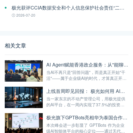
极光获评CCIA数据安全和个人信息保护社会责任“二星级”单位
2026-07-20
相关文章
AI Agent赋能香港政企服务：从"能聊天"到"能干活"的最后一公里
当AI不再只是"回答问题"，而是真正开始"干
活"——属于企业级AI的时代，才算真正开
始。
上线首周即见回报： 极光如何用 AI，帮助日本公司破解全球化服务时差
当一家东京的不动产管理公司，用极光提供
的AI平台，在一周内实现了37.5%的投资回
报率——这已经不仅仅是"技术出海"，而是真
正的"能力出海"。
极光旗下GPTBots亮相华为泰国合作伙伴峰会，带来让流量真正转化为业绩的AI解决方案
本次峰会进一步彰显了 GPTBots 作为企业
级AI智能体平台的核心定位——通过无代码