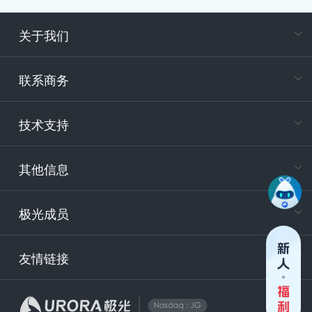
关于我们
在
专属客户
联系商务
电
技术支持
400-88
服务时
9:30-12
其他信息
技术
support
极光成员
安
友情链接
securit
企