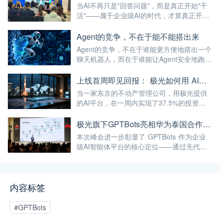
当AI不再只是"回答问题"，而是真正开始"干
活"——属于企业级AI的时代，才算真正开
始。
Agent的竞争，不在于能不能搭出来
Agent的竞争，不在于谁能更方便地搭出一个
聊天机器人，而在于谁能让Agent安全地跑进
企业的真实业务流程。
上线首周即见回报： 极光如何用 AI，帮助日本公司破解全球化服务时差
当一家东京的不动产管理公司，用极光提供
的AI平台，在一周内实现了37.5%的投资回
报率——这已经不仅仅是"技术出海"，而是真
正的"能力出海"。
极光旗下GPTBots亮相华为泰国合作伙伴峰会，带来让流量真正转化为业绩的AI解决方案
本次峰会进一步彰显了 GPTBots 作为企业
级AI智能体平台的核心定位——通过无代码
智能体搭建、知识库集成、多渠道部署等能
力，帮助企业将AI能力真正落地于实际业务
场景，而非停留在概念层面。
内容标签
#GPTBots