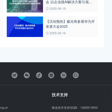
会 以企业级AI解决方案引领产
业智能化变革
2025-06-19
光
【活动预热】极光将参展华为开
发者大会2025
2025-06-16
技术支持
ang.cn
推送技术支持QQ群：
1083913900