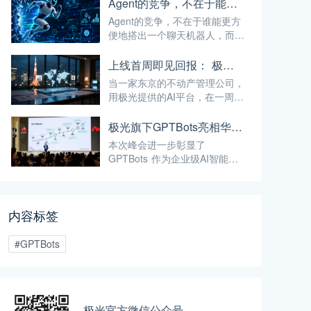
Agent的竞争，不在于能不能搭出来
Agent的竞争，不在于谁能更方
便地搭出一个聊天机器人，而在
于谁能让Agent安全地跑进企业
的真实业务流程。
上线首周即见回报： 极光如何用 AI，帮助日本公司破解全球化服务时差
当一家东京的不动产管理公司，
用极光提供的AI平台，在一周内
实现了37.5%的投资回报率——
这已经不仅仅是"技术出海"，而
极光旗下GPTBots亮相华为泰国合作伙伴峰会，带来让流量真正转化为业绩的AI解决方案
是真正的"能力出海"。
本次峰会进一步彰显了
GPTBots 作为企业级AI智能体
平台的核心定位——通过无代码
智能体搭建、知识库集成、多渠
道部署等能力，帮助企业将AI能
内容标签
力真正落地于实际业务场景，而
非停留在概念层面。
#GPTBots
极光官方微信公众号