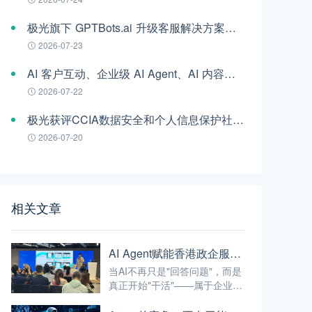
极光旗下 GPTBots.ai 升级客服解决方案：Audio Agent 打通企业通信线路，LINE 客服插件 2.0 同步上线
2026-07-23
AI 客户互动、企业级 AI Agent、AI 内容生成集中亮相！极光旗下EngageLab WAIC 2026 现场回顾
2026-07-22
极光获评CCIA数据安全和个人信息保护社会责任“二星级”单位
2026-07-20
相关文章
AI Agent赋能香港政企服务：从"能聊天"到"能干活"的最后一公里
当AI不再只是"回答问题"，而是
真正开始"干活"——属于企业级
AI的时代，才算真正开始。