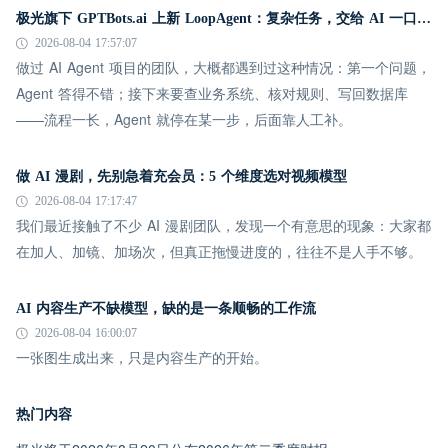
极光旗下 GPTBots.ai 上新 LoopAgent：复杂任务，交给 AI 一口气跑完
2026-08-04 17:57:07
做过 AI Agent 项目的团队，大概都遇到过这种情况：第一个问题，
Agent 答得不错；接下来要查业务系统、核对规则、写回数据库
——流程一长，Agent 就停在某一步，后面靠人工补。
做 AI 漫剧，先别急着充会员：5 个维度选对视频模型
2026-08-04 17:17:47
我们最近接触了不少 AI 漫剧团队，发现一个有意思的现象：大家都
在加人、加镜、加场次，但真正拖慢进度的，往往不是人手不够。
AI 内容生产不缺模型，缺的是一条顺畅的工作流
2026-08-04 16:00:07
一张图生成出来，只是内容生产的开始。
热门内容