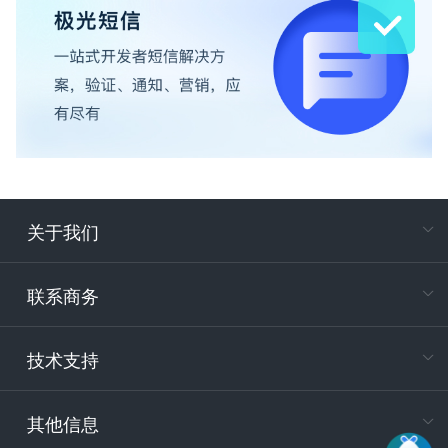
关于我们
在
专属客户
联系商务
电
技术支持
400-88
服务时
9:30-12
其他信息