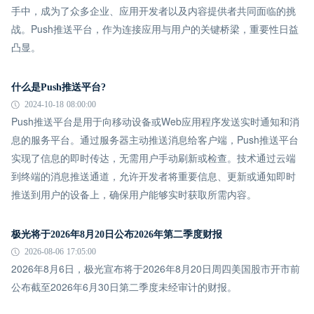
手中，成为了众多企业、应用开发者以及内容提供者共同面临的挑
战。Push推送平台，作为连接应用与用户的关键桥梁，重要性日益
凸显。
什么是Push推送平台?
2024-10-18 08:00:00
Push推送平台是用于向移动设备或Web应用程序发送实时通知和消
息的服务平台。通过服务器主动推送消息给客户端，Push推送平台
实现了信息的即时传达，无需用户手动刷新或检查。技术通过云端
到终端的消息推送通道，允许开发者将重要信息、更新或通知即时
推送到用户的设备上，确保用户能够实时获取所需内容。
极光将于2026年8月20日公布2026年第二季度财报
2026-08-06 17:05:00
2026年8月6日，极光宣布将于2026年8月20日周四美国股市开市前
公布截至2026年6月30日第二季度未经审计的财报。