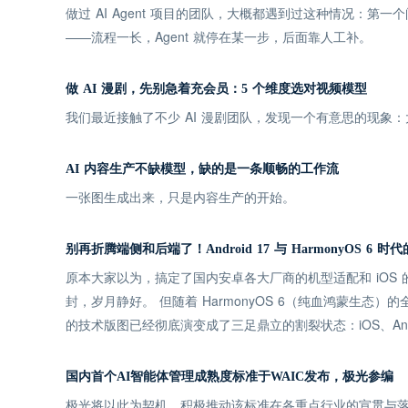
做过 AI Agent 项目的团队，大概都遇到过这种情况：第
——流程一长，Agent 就停在某一步，后面靠人工补。
做 AI 漫剧，先别急着充会员：5 个维度选对视频模型
我们最近接触了不少 AI 漫剧团队，发现一个有意思的现
AI 内容生产不缺模型，缺的是一条顺畅的工作流
一张图生成出来，只是内容生产的开始。
别再折腾端侧和后端了！Android 17 与 HarmonyOS 6
原本大家以为，搞定了国内安卓各大厂商的机型适配和 iOS
封，岁月静好。 但随着 HarmonyOS 6（纯血鸿蒙生态）的
的技术版图已经彻底演变成了三足鼎立的割裂状态：iOS、Andro
国内首个AI智能体管理成熟度标准于WAIC发布，极光参编
极光将以此为契机，积极推动该标准在各重点行业的宣贯与落