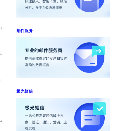
47
邮件服务
07
18
极光短信
端
44
入