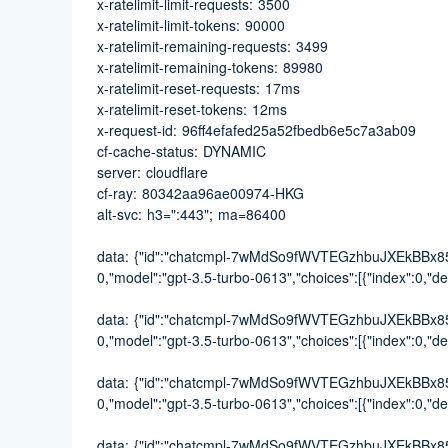
x-ratelimit-limit-requests: 3500
x-ratelimit-limit-tokens: 90000
x-ratelimit-remaining-requests: 3499
x-ratelimit-remaining-tokens: 89980
x-ratelimit-reset-requests: 17ms
x-ratelimit-reset-tokens: 12ms
x-request-id: 96ff4efafed25a52fbedb6e5c7a3ab09
cf-cache-status: DYNAMIC
server: cloudflare
cf-ray: 80342aa96ae00974-HKG
alt-svc: h3=":443"; ma=86400
data: {"id":"chatcmpl-7wMdSo9fWVTEGzhbuJXEkBBx85bo
0,"model":"gpt-3.5-turbo-0613","choices":[{"index":0,"delt
data: {"id":"chatcmpl-7wMdSo9fWVTEGzhbuJXEkBBx85bo
0,"model":"gpt-3.5-turbo-0613","choices":[{"index":0,"delt
data: {"id":"chatcmpl-7wMdSo9fWVTEGzhbuJXEkBBx85bo
0,"model":"gpt-3.5-turbo-0613","choices":[{"index":0,"delt
data: {"id":"chatcmpl-7wMdSo9fWVTEGzhbuJXEkBBx85bo