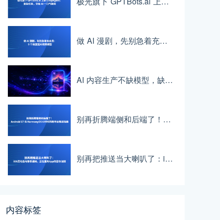
极光旗下 GPTBots.ai 上新 LoopAgent：复杂任务，交给 AI 一口气跑完
做 AI 漫剧，先别急着充会员：5 个维度选对视频模型
AI 内容生产不缺模型，缺的是一条顺畅的工作流
别再折腾端侧和后端了！Android 17 与 HarmonyOS 6 时代的跨平台推送指南
别再把推送当大喇叭了：iOS灵动岛与静默通知，正在重构App的留存法则
内容标签