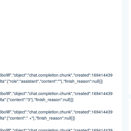
W","object":"chat.completion.chunk","created":169414439
a":{"role":"assistant","content":""},"finish_reason":null}]}
W","object":"chat.completion.chunk","created":169414439
a":{"content":"3"},"finish_reason":null}]}
W","object":"chat.completion.chunk","created":169414439
a":{"content":" +"},"finish_reason":null}]}
W","object":"chat.completion.chunk","created":169414439