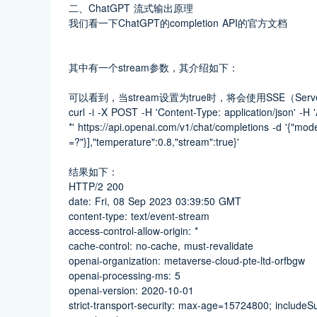
二、ChatGPT 流式输出原理
我们看一下ChatGPT的completion API的官方文档
其中有一个stream参数，其介绍如下：
可以看到，当stream设置为true时，将会使用SSE（Serv
curl -i -X POST -H 'Content-Type: application/json' -H 'Auth
*' https://api.openai.com/v1/chat/completions -d '{"mode
=?"}],"temperature":0.8,"stream":true}'
结果如下：
HTTP/2 200
date: Fri, 08 Sep 2023 03:39:50 GMT
content-type: text/event-stream
access-control-allow-origin: *
cache-control: no-cache, must-revalidate
openai-organization: metaverse-cloud-pte-ltd-orfbgw
openai-processing-ms: 5
openai-version: 2020-10-01
strict-transport-security: max-age=15724800; include