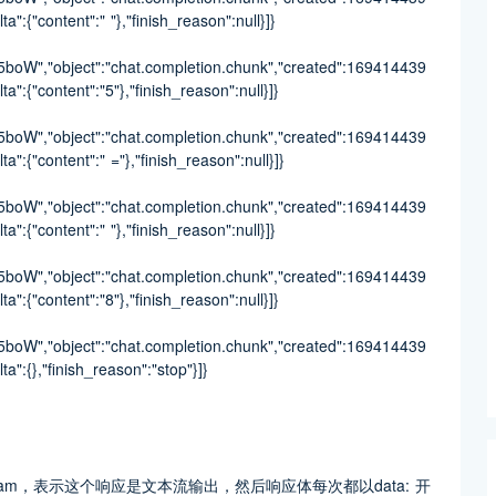
a":{"content":" "},"finish_reason":null}]}
W","object":"chat.completion.chunk","created":169414439
a":{"content":"5"},"finish_reason":null}]}
W","object":"chat.completion.chunk","created":169414439
a":{"content":" ="},"finish_reason":null}]}
W","object":"chat.completion.chunk","created":169414439
a":{"content":" "},"finish_reason":null}]}
W","object":"chat.completion.chunk","created":169414439
a":{"content":"8"},"finish_reason":null}]}
W","object":"chat.completion.chunk","created":169414439
ta":{},"finish_reason":"stop"}]}
nt-stream，表示这个响应是文本流输出，然后响应体每次都以data: 开