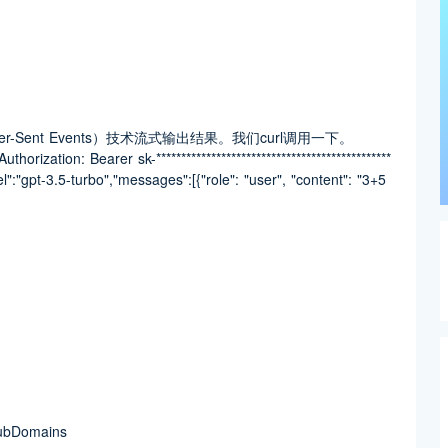
er-Sent Events）技术流式输出结果。我们curl调用一下。
orization: Bearer sk-***********************************************
l":"gpt-3.5-turbo","messages":[{"role": "user", "content": "3+5
SubDomains