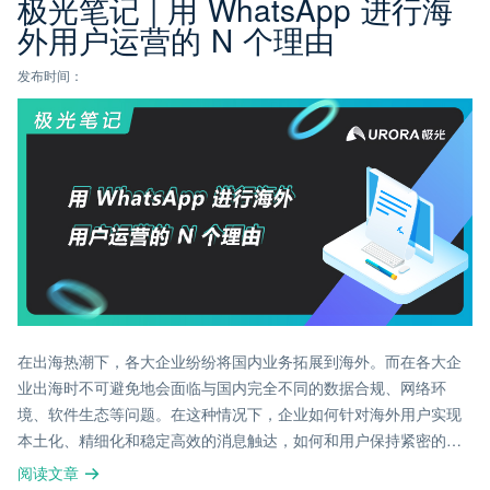
极光笔记 | 用 WhatsApp 进行海
外用户运营的 N 个理由
发布时间：
在出海热潮下，各大企业纷纷将国内业务拓展到海外。而在各大企
业出海时不可避免地会面临与国内完全不同的数据合规、网络环
境、软件生态等问题。在这种情况下，企业如何针对海外用户实现
本土化、精细化和稳定高效的消息触达，如何和用户保持紧密的联
系，从而实现业务持续增长呢？
阅读文章