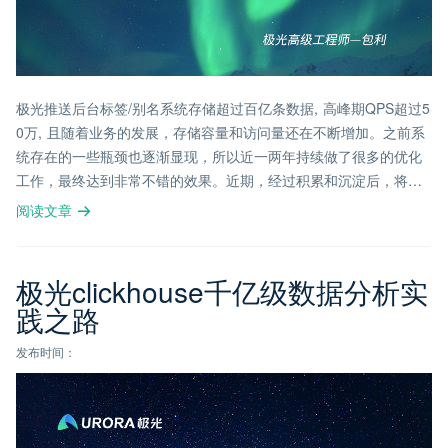
极光推送后台标签/别名系统存储超过百亿条数据, 高峰期QPS超过5
0万, 且随着业务的发展，存储容量和访问量还在不断增加。之前系
统存在的一些瓶颈也逐渐显现，所以近一两年持续做了很多的优化
工作，最终达到非常不错的效果。近期，经过积累和沉淀后，将这
一部分的工作进行总结。
阅读文章
极光clickhouse千亿级数据分析实
践之路
发布时间：