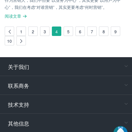
作为营销人，我们不但要“以业务为中心”，其实更要“以用户为中
心”，我们在考虑“对谁营销”，其实更要考虑“何时营销”。
阅读文章
1
2
3
4
5
6
7
8
9
10
关于我们
在
专属客户
联系商务
电
技术支持
400-88
服务时
9:30-12
其他信息