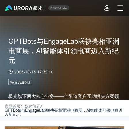
GPTBots与EngageLab联袂亮相亚洲
电商展，AI智能体引领电商迈入新纪
元
2025-10-15 17:32:16
极光Aurora
极光旗下两大核心业务——全渠道客户互动解决方案领
导者EngageLab，与企业级AI智能体平台GPTBots.ai
官网首页
/
媒体资讯
/
GPTBots与EngageLab联袂亮相亚洲电商展，AI智能体引领电商迈
入新纪元
——携手成为全场焦点，向来自全球的电商行业精英与
决策者，共同勾勒出智能客户互动的未来蓝图。