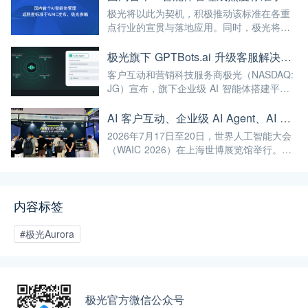
极光将以此为契机，积极推动该标准在各重
点行业的宣贯与落地应用。同时，极光将继
续深耕AI与大数据前沿技术，不断将高标准
融入自身的产品与服务中，赋能更多企业实
极光旗下 GPTBots.ai 升级客服解决方案：Audio Agent 打通企业通信线路，LINE 客服插件 2.0 同步上线
现智能化转型，为我国人工智能产业规模
客户互动和营销科技服务商极光（NASDAQ:
化、高端化发展注入强劲动能！
JG）宣布，旗下企业级 AI 智能体搭建平台
GPTBots.ai 推出两项客服能力升级：Audio
Agent 正式支持通过 SIP 协议与 Twilio 对接
AI 客户互动、企业级 AI Agent、AI 内容生成集中亮相！极光旗下EngageLab WAIC 2026 现场回顾
企业通信系统；LINE 客服插件 2.0 完成界面
2026年7月17日至20日，世界人工智能大会
重构并新增通知功能。
（WAIC 2026）在上海世博展览馆举行。极
光旗下 EngageLab、GPTBots.ai、
Modellix.ai 三大产品亮相 H1-A203 展位。
内容标签
#极光Aurora
极光官方微信公众号