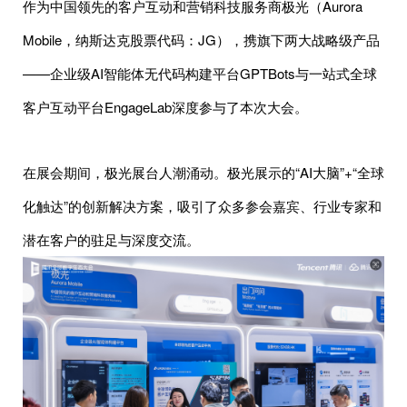
作为中国领先的客户互动和营销科技服务商极光（Aurora
Mobile，纳斯达克股票代码：JG），携旗下两大战略级产品
——企业级AI智能体无代码构建平台GPTBots与一站式全球
客户互动平台EngageLab深度参与了本次大会。
在展会期间，极光展台人潮涌动。极光展示的“AI大脑”+“全球
化触达”的创新解决方案，吸引了众多参会嘉宾、行业专家和
潜在客户的驻足与深度交流。