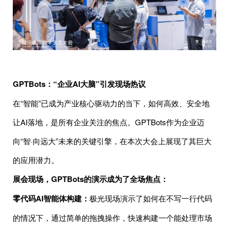
GPTBots：“企业AI大脑”引发现场热议
在“智能”已成为产业核心驱动力的当下，如何高效、安全地
让AI落地，是所有企业关注的焦点。GPTBots作为企业迈
向“智·向远大”未来的关键引擎，在本次大会上展现了其巨大
的应用潜力。
展会现场，GPTBots的演示成为了全场焦点：
零代码AI智能体构建：
极光现场演示了如何在不写一行代码
的情况下，通过简单的拖拽操作，快速构建一个能处理市场