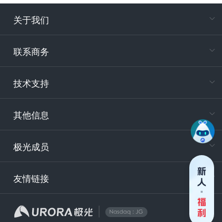
关于我们
在
专属客户
联系商务
电
技术支持
400-88
服务时
9:30-12
其他信息
技术
support
极光成员
安
友情链接
securit
企