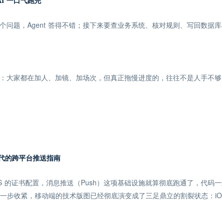
 AI 一口气跑完
第一个问题，Agent 答得不错；接下来要查业务系统、核对规则、写回数据
现象：大家都在加人、加镜、加场次，但真正拖慢进度的，往往不是人手不够
6 时代的跨平台推送指南
 的证书配置，消息推送（Push）这项基础设施就算彻底跑通了，代码一封，
进一步收紧，移动端的技术版图已经彻底演变成了三足鼎立的割裂状态：iOS、An