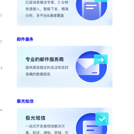
47
邮件服务
07
18
端
极光短信
44
入