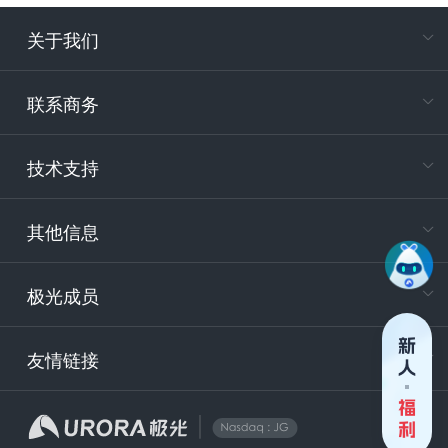
关于我们
在
专属客户
联系商务
电
技术支持
400-88
服务时
9:30-12
其他信息
技术
support
极光成员
安
友情链接
securit
企