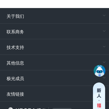
关于我们
在
专属客户
联系商务
电
技术支持
400-88
服务时
9:30-12
其他信息
技术
support
极光成员
安
友情链接
securit