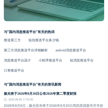
与"国内消息推送平台"有关的热词
推送第三方
短信推送平台多少钱
第三方消息推送平台详细解析
android消息推送平台
消息推送平台设计
小程序推送平台
短消息推送平台
订单推送平台
与"国内消息推送平台"有关的资讯新闻
极光将于2026年8月20日公布2026年第二季度财报
2026-08-06 17:05:00
2026年8月6日，极光宣布将于2026年8月20日周四美国股市开市前