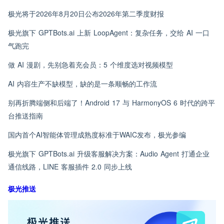
极光将于2026年8月20日公布2026年第二季度财报
极光旗下 GPTBots.ai 上新 LoopAgent：复杂任务，交给 AI 一口
气跑完
做 AI 漫剧，先别急着充会员：5 个维度选对视频模型
AI 内容生产不缺模型，缺的是一条顺畅的工作流
别再折腾端侧和后端了！Android 17 与 HarmonyOS 6 时代的跨平
台推送指南
国内首个AI智能体管理成熟度标准于WAIC发布，极光参编
极光旗下 GPTBots.ai 升级客服解决方案：Audio Agent 打通企业
通信线路，LINE 客服插件 2.0 同步上线
极光推送