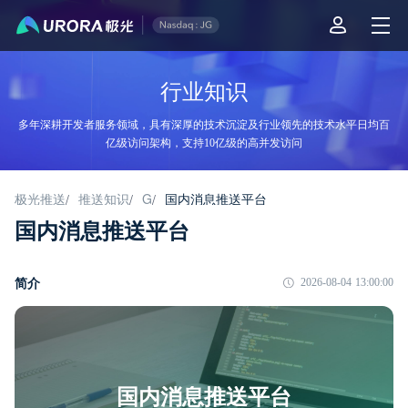
行业知识
多年深耕开发者服务领域，具有深厚的技术沉淀及行业领先的技术水平日均百
亿级访问架构，支持10亿级的高并发访问
极光推送
推送知识
G
国内消息推送平台
/
/
/
国内消息推送平台
简介
2026-08-04 13:00:00
国内消息推送平台