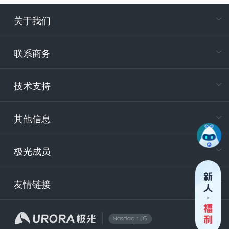
关于我们
在
专属客户
联系商务
电
技术支持
400-88
服务时
9:30-12
其他信息
技术
support
极光成员
安
友情链接
securit
企