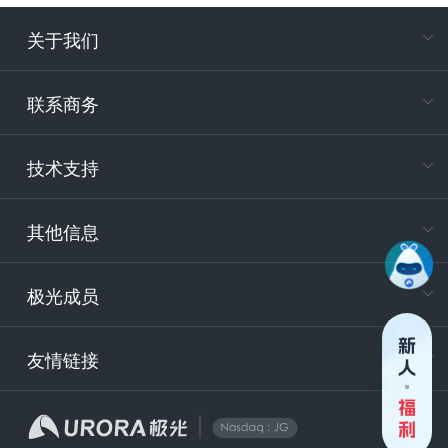
关于我们
在
专属客户
联系商务
电
技术支持
400-88
服务时
9:30-12
其他信息
技术
support
极光成员
安
友情链接
securit
企