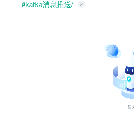
#kafka消息推送/
暂