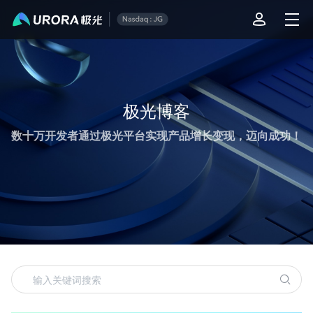
极光运营技术内容精选
极光博客
数十万开发者通过极光平台实现产品增长变现，迈向成功！